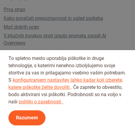
Prva stran
Kako povečati prepoznavnost in ugled podjetja
Moč dobrih ocen
5 ključnih korakov proti izgubi prometa zaradi AI
Overviews
Uporabniški paketi in cenik
To spletno mesto uporablja piškotke in druge
tehnologije, s katerimi nenehno izboljšujemo svoje
storitve za vas in prilagajamo vsebino vašim potrebam.
Sledi nam na
S
konfiguriranjem nastavitev lahko kadar koli izberete,
katere piškotke želite dovoliti
. Če zaprete to obvestilo,
bodo aktivirani vsi piškotki. Podrobnosti so na voljo v
naši
politiki o zasebnosti
.
Razumem
Pogoji uporabe
Pravilnik o zasebnosti