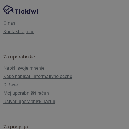
Navigacija spletnega mesta
Platforma Tickiwi
O nas
Kontaktiraj nas
Za uporabnike
Napiši svoje mnenje
Kako napisati informativno oceno
Države
Moj uporabniški račun
Ustvari uporabniški račun
Za podjetja