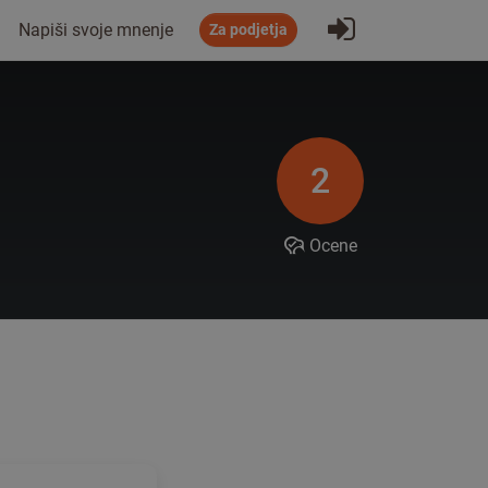
Prijavi se
Napiši svoje mnenje
Za podjetja
2
Ocene