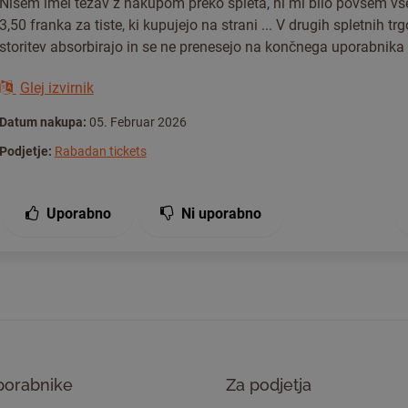
Nisem imel težav z nakupom preko spleta, ni mi bilo povsem vš
3,50 franka za tiste, ki kupujejo na strani ... V drugih spletnih tr
storitev absorbirajo in se ne prenesejo na končnega uporabnika
Glej izvirnik
Datum nakupa:
05. Februar 2026
Podjetje:
Rabadan tickets
Uporabno
Ni uporabno
porabnike
Za podjetja