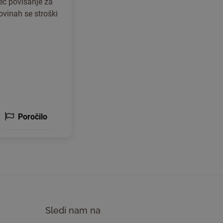
eč povišanje za
govinah se stroški
Poročilo
Sledi nam na