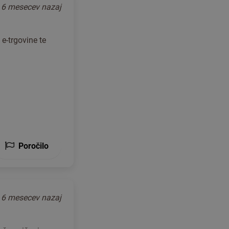
o
6 mesecev nazaj
 e-trgovine te
Poročilo
o
6 mesecev nazaj