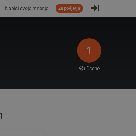
Prijavi se
Napiši svoje mnenje
Za podjetja
1
Ocene
n