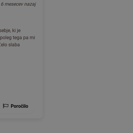
o
6 mesecev nazaj
ebje, ki je
, poleg tega pa mi
Zelo slaba
Poročilo