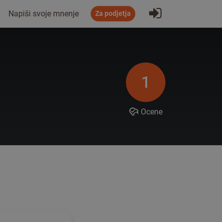
Prijavi se
Napiši svoje mnenje
Za podjetja
1
Ocene