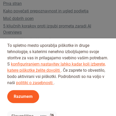
Prva stran
Kako povečati prepoznavnost in ugled podjetja
Moč dobrih ocen
5 ključnih korakov proti izgubi prometa zaradi AI
Overviews
Uporabniški paketi in cenik
To spletno mesto uporablja piškotke in druge
tehnologije, s katerimi nenehno izboljšujemo svoje
storitve za vas in prilagajamo vsebino vašim potrebam.
Sledi nam na
S
konfiguriranjem nastavitev lahko kadar koli izberete,
katere piškotke želite dovoliti
. Če zaprete to obvestilo,
bodo aktivirani vsi piškotki. Podrobnosti so na voljo v
naši
politiki o zasebnosti
.
Razumem
Pogoji uporabe
Pravilnik o zasebnosti
© 2026 Tickiwi - Vse pravice pridržane