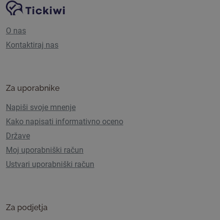
Navigacija spletnega mesta
Platforma Tickiwi
O nas
Kontaktiraj nas
Za uporabnike
Napiši svoje mnenje
Kako napisati informativno oceno
Države
Moj uporabniški račun
Ustvari uporabniški račun
Za podjetja