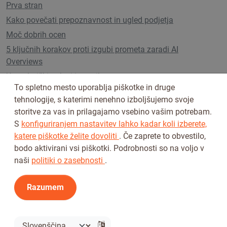
Prva stran
Kako povečati prepoznavnost in ugled podjetja
Moč dobrih ocen
5 ključnih korakov proti izgubi prometa zaradi AI
Overviews
Uporabniški paketi in cenik
To spletno mesto uporablja piškotke in druge
tehnologije, s katerimi nenehno izboljšujemo svoje
storitve za vas in prilagajamo vsebino vašim potrebam.
Sledi nam na
S
konfiguriranjem nastavitev lahko kadar koli izberete,
katere piškotke želite dovoliti
. Če zaprete to obvestilo,
bodo aktivirani vsi piškotki. Podrobnosti so na voljo v
naši
politiki o zasebnosti
.
Razumem
Pogoji uporabe
Pravilnik o zasebnosti
© 2026 Tickiwi - Vse pravice pridržane