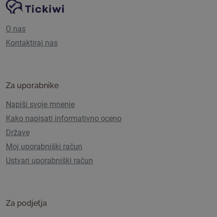
Navigacija spletnega mesta
Platforma Tickiwi
O nas
Kontaktiraj nas
Za uporabnike
Napiši svoje mnenje
Kako napisati informativno oceno
Države
Moj uporabniški račun
Ustvari uporabniški račun
Za podjetja