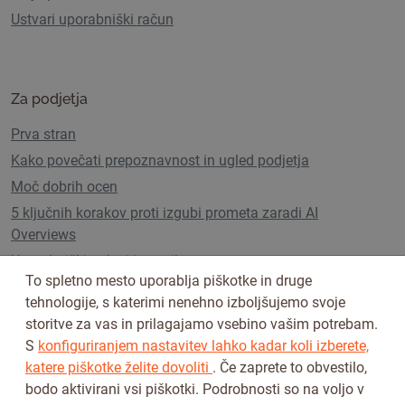
Ustvari uporabniški račun
Za podjetja
Prva stran
Kako povečati prepoznavnost in ugled podjetja
Moč dobrih ocen
5 ključnih korakov proti izgubi prometa zaradi AI
Overviews
Uporabniški paketi in cenik
To spletno mesto uporablja piškotke in druge
tehnologije, s katerimi nenehno izboljšujemo svoje
storitve za vas in prilagajamo vsebino vašim potrebam.
Sledi nam na
S
konfiguriranjem nastavitev lahko kadar koli izberete,
katere piškotke želite dovoliti
. Če zaprete to obvestilo,
bodo aktivirani vsi piškotki. Podrobnosti so na voljo v