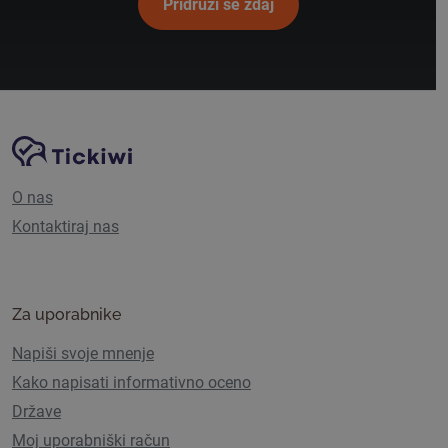
Pridruži se zdaj
Navigacija spletnega mesta
Platforma Tickiwi
O nas
Kontaktiraj nas
Za uporabnike
Napiši svoje mnenje
Kako napisati informativno oceno
Države
Moj uporabniški račun