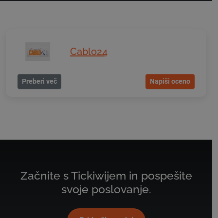
Cablo24
Preberi več
Napiši oceno
Začnite s Tickiwijem in pospešite
svoje poslovanje.