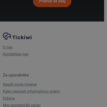
Pridruži se zdaj
Navigacija spletnega mesta
Platforma Tickiwi
O nas
Kontaktiraj nas
Za uporabnike
Napiši svoje mnenje
Kako napisati informativno oceno
Države
Moj uporabniški račun