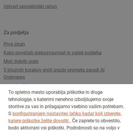
Ustvari uporabniški račun
Za podjetja
Prva stran
Kako povečati prepoznavnost in ugled podjetja
Moč dobrih ocen
5 ključnih korakov proti izgubi prometa zaradi AI
Overviews
Uporabniški paketi in cenik
To spletno mesto uporablja piškotke in druge
tehnologije, s katerimi nenehno izboljšujemo svoje
storitve za vas in prilagajamo vsebino vašim potrebam.
Sledi nam na
S
konfiguriranjem nastavitev lahko kadar koli izberete,
katere piškotke želite dovoliti
. Če zaprete to obvestilo,
bodo aktivirani vsi piškotki. Podrobnosti so na voljo v