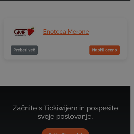
Enoteca Merone
Preberi več
Napiši oceno
Začnite s Tickiwijem in pospešite
svoje poslovanje.