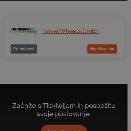
Travel Wheels Gmbh
Preberi več
Napiši oceno
Začnite s Tickiwijem in pospešite
svoje poslovanje.