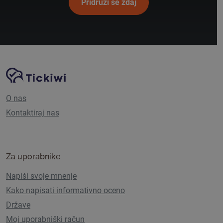
Pridruži se zdaj
Navigacija spletnega mesta
Platforma Tickiwi
O nas
Kontaktiraj nas
Za uporabnike
Napiši svoje mnenje
Kako napisati informativno oceno
Države
Moj uporabniški račun