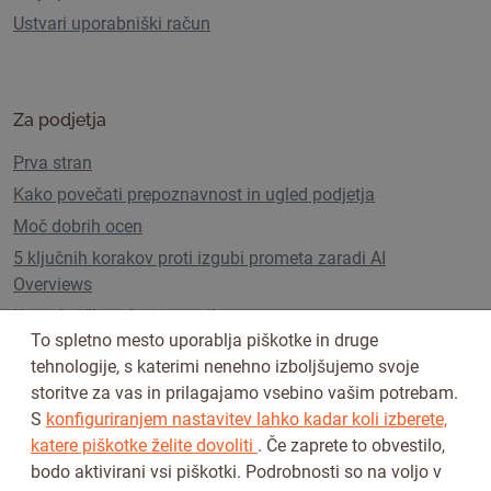
Ustvari uporabniški račun
Za podjetja
Prva stran
Kako povečati prepoznavnost in ugled podjetja
Moč dobrih ocen
5 ključnih korakov proti izgubi prometa zaradi AI
Overviews
Uporabniški paketi in cenik
To spletno mesto uporablja piškotke in druge
tehnologije, s katerimi nenehno izboljšujemo svoje
storitve za vas in prilagajamo vsebino vašim potrebam.
Sledi nam na
S
konfiguriranjem nastavitev lahko kadar koli izberete,
katere piškotke želite dovoliti
. Če zaprete to obvestilo,
bodo aktivirani vsi piškotki. Podrobnosti so na voljo v