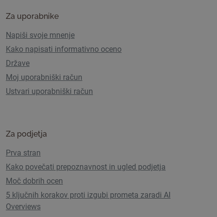
Za uporabnike
Napiši svoje mnenje
Kako napisati informativno oceno
Države
Moj uporabniški račun
Ustvari uporabniški račun
Za podjetja
Prva stran
Kako povečati prepoznavnost in ugled podjetja
Moč dobrih ocen
5 ključnih korakov proti izgubi prometa zaradi AI
Overviews