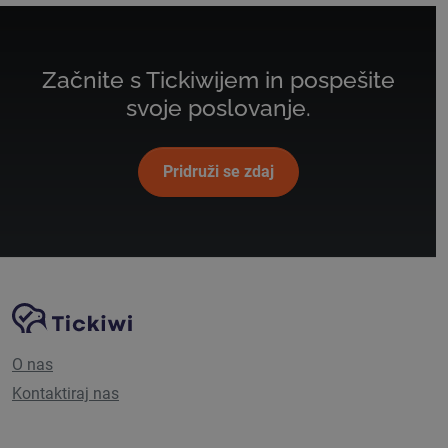
Začnite s Tickiwijem in pospešite
svoje poslovanje.
Pridruži se zdaj
Navigacija spletnega mesta
Platforma Tickiwi
O nas
Kontaktiraj nas