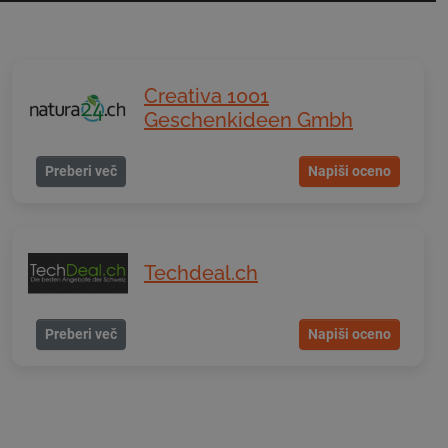
Creativa 1001
Geschenkideen Gmbh
Preberi več
Napiši oceno
Techdeal.ch
Preberi več
Napiši oceno