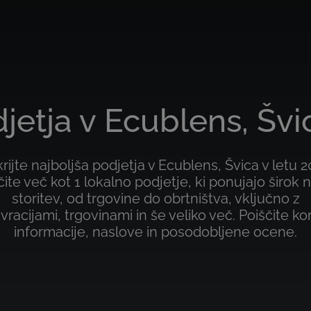
jetja v Ecublens, Švi
rijte najboljša podjetja v Ecublens, Švica v letu 2
čite več kot 1 lokalno podjetje, ki ponujajo širok 
storitev, od trgovine do obrtništva, vključno z
vracijami, trgovinami in še veliko več. Poiščite ko
informacije, naslove in posodobljene ocene.