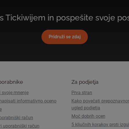
s Tickiwijem in pospešite svoje po
Pridruži se zdaj
porabnike
Za podjetja
i svoje mnenje
Prva stran
napisati informativno oceno
Kako povečati prepoznavnos
ugled podjetja
e
Moč dobrih ocen
porabniški račun
5 ključnih korakov proti izgu
ri uporabniški račun