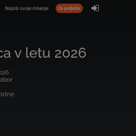
Prijavi se
Napiši svoje mnenje
Za podjetja
ca v letu 2026
026.
nabor
ristne