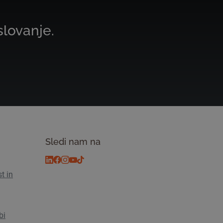
slovanje.
Sledi nam na
t in
bi