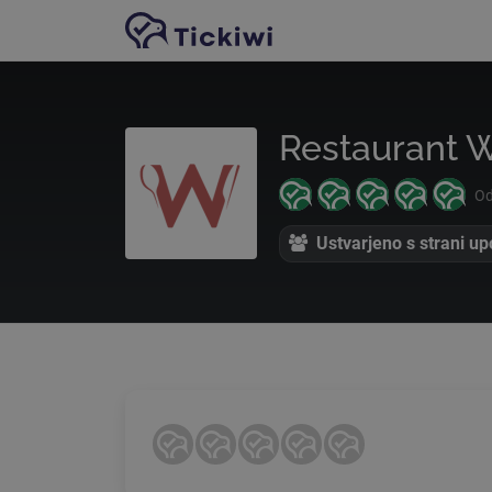
Preskoči na glavno vsebino
Restaurant 
Od
Ustvarjeno s strani u