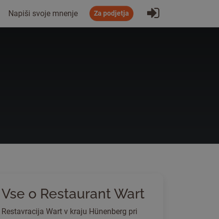
Prijavi se
Napiši svoje mnenje
Za podjetja
Vse o Restaurant Wart
Restavracija Wart v kraju Hünenberg pri