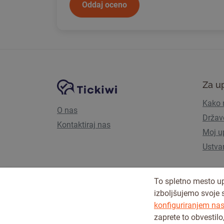
Oddaj oceno
Navigacija spletnega mesta
Platforma Tickiwi
Za u
Kako 
O nas
Držav
Kontaktiraj nas
Moj u
Ustva
To spletno mesto up
izboljšujemo svoje 
konfiguriranjem nast
zaprete to obvestilo