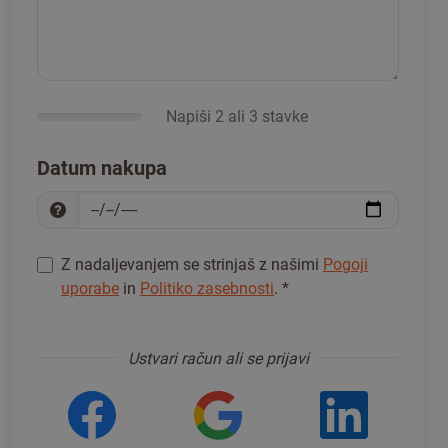
Napiši 2 ali 3 stavke
Datum nakupa
Z nadaljevanjem se strinjaš z našimi
Pogoji
uporabe
in
Politiko zasebnosti
.
*
Za nadaljevanje se prijavi
*
Ustvari račun ali se prijavi
Prijava z omrežjem Facebook
Prijava z Googlom
Prijav