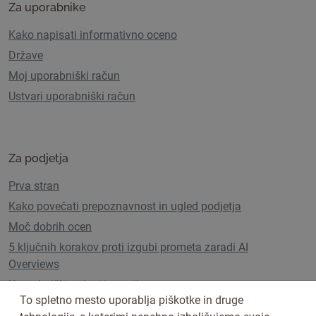
Za uporabnike
Kako napisati informativno oceno
Države
Moj uporabniški račun
Ustvari uporabniški račun
Za podjetja
Prva stran
Kako povečati prepoznavnost in ugled podjetja
Moč dobrih ocen
5 ključnih korakov proti izgubi prometa zaradi AI
Overviews
Uporabniški paketi in cenik
To spletno mesto uporablja piškotke in druge