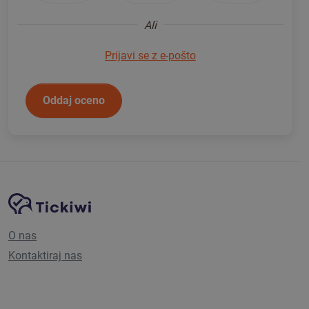
Ali
Prijavi se z e-pošto
Oddaj oceno
Navigacija spletnega mesta
Platforma Tickiwi
O nas
Kontaktiraj nas