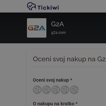
Preskoči na glavno vsebino
G2A
g2a.com
Oceni svoj nakup na G
Oceni svoj nakup
*
O nakupu na kratko
*