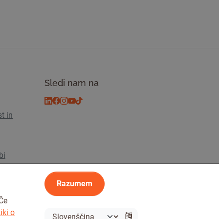
Sledi nam na
t in
bi
s
Razumem
 Če
iki o
sti
© 2026 Tickiwi - Vse pravice pridržane