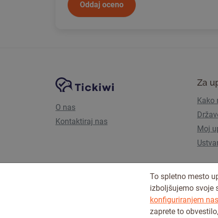
Oddaj oceno
Navigacija spletnega mesta
Platforma Tickiwi
Za u
Kako 
O nas
Držav
Kontaktiraj nas
Moj u
Ustva
To spletno mesto up
izboljšujemo svoje 
konfiguriranjem nast
zaprete to obvestilo