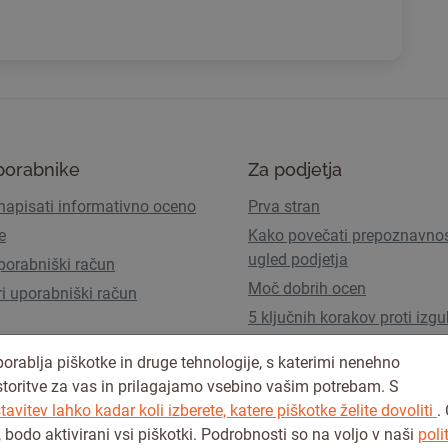
porabnike
Za podjetja
napisati informativno oceno
Prva stran
e
Kako povečati prepoznavnos
ugled podjetja
porabniški račun
Moč dobrih ocen
ri uporabniški račun
5 ključnih korakov proti izgu
prometa zaradi AI Overview
orablja piškotke in druge tehnologije, s katerimi nenehno
Uporabniški paketi in cenik
storitve za vas in prilagajamo vsebino vašim potrebam. S
avitev lahko kadar koli izberete, katere piškotke želite dovoliti
.
, bodo aktivirani vsi piškotki. Podrobnosti so na voljo v naši
polit
Pogoji uporabe
Pravilnik o zasebno