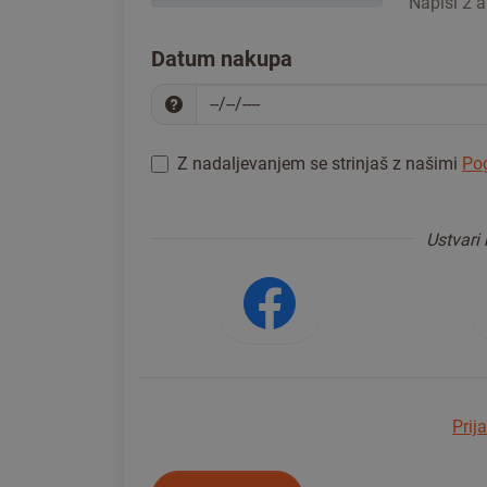
Napiši 2 a
Datum nakupa
Z nadaljevanjem se strinjaš z našimi
Pog
Za nadaljevanje se prijavi
*
Ustvari 
Prijava z o
Prij