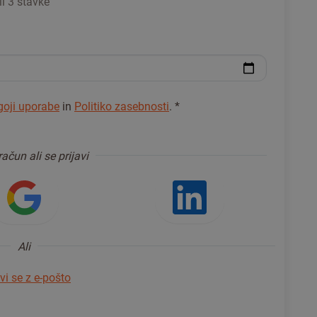
li 3 stavke
oji uporabe
in
Politiko zasebnosti
.
*
račun ali se prijavi
mrežjem Facebook
Prijava z Googlom
Prijava z 
Ali
avi se z e-pošto