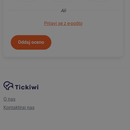
Ali
Prijavi se z e-pošto
Oddaj oceno
Navigacija spletnega mesta
Platforma Tickiwi
O nas
Kontaktiraj nas