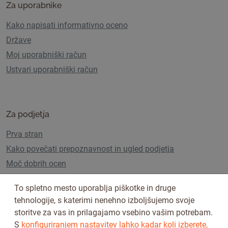
Za uporabnike
Kako napisati informativno oceno
Države
Moj uporabniški račun
Ustvari uporabniški račun
Za podjetja
Prva stran
Kako povečati prepoznavnost in ugled podjetja
Moč dobrih ocen
5 ključnih korakov proti izgubi prometa zaradi AI
To spletno mesto uporablja piškotke in druge
Overviews
tehnologije, s katerimi nenehno izboljšujemo svoje
Uporabniški paketi in cenik
storitve za vas in prilagajamo vsebino vašim potrebam.
S
konfiguriranjem nastavitev lahko kadar koli izberete,