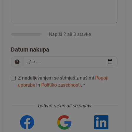
Napiši 2 ali 3 stavke
Datum nakupa
Z nadaljevanjem se strinjaš z našimi
Pogoji
uporabe
in
Politiko zasebnosti
.
*
Za nadaljevanje se prijavi
*
Ustvari račun ali se prijavi
Prijava z omrežjem Facebook
Prijava z Googlom
Prijav