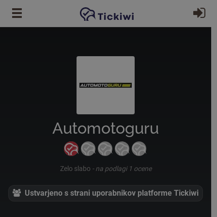
Preskoči na glavno vsebino
Pri
Automotoguru
Zelo slabo
-
na podlagi 1 ocene
Ustvarjeno s strani uporabnikov platforme Tickiwi