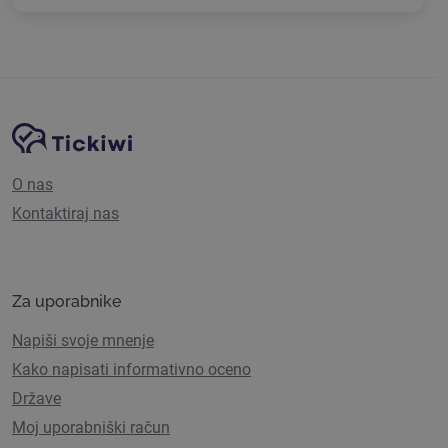
Navigacija spletnega mesta
Platforma Tickiwi
O nas
Kontaktiraj nas
Za uporabnike
Napiši svoje mnenje
Kako napisati informativno oceno
Države
Moj uporabniški račun