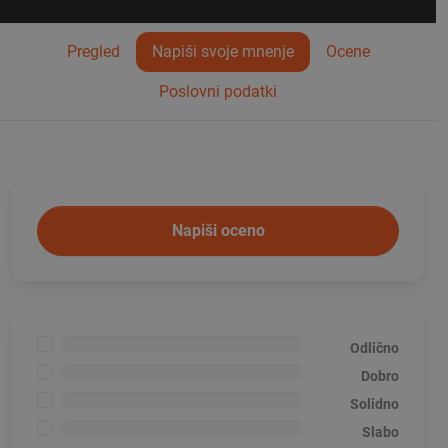
Pregled
Napiši svoje mnenje
Ocene
Poslovni podatki
Napiši oceno
<1%
Odlično
<1%
Dobro
<1%
Solidno
<1%
Slabo