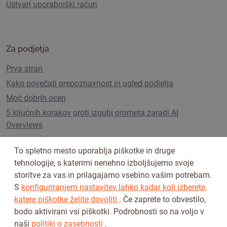
Ustvari uporabniški račun
Za podjetja
Prva stran
Kako povečati prepoznavnost in ugled podjetja
Moč dobrih ocen
5 ključnih korakov proti izgubi prometa zaradi AI
Overviews
Uporabniški paketi in cenik
To spletno mesto uporablja piškotke in druge
tehnologije, s katerimi nenehno izboljšujemo svoje
storitve za vas in prilagajamo vsebino vašim potrebam.
Sledi nam na
S
konfiguriranjem nastavitev lahko kadar koli izberete,
katere piškotke želite dovoliti
. Če zaprete to obvestilo,
bodo aktivirani vsi piškotki. Podrobnosti so na voljo v
naši
politiki o zasebnosti
.