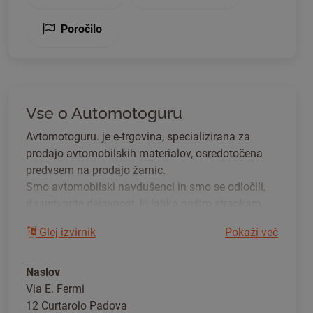
Poročilo
Vse o Automotoguru
Avtomotoguru. je e-trgovina, specializirana za
prodajo avtomobilskih materialov, osredotočena
predvsem na prodajo žarnic.
Smo avtomobilski navdušenci in smo se odločili,
da ustvarite dejavnost, ki lahko našim strankam
zagotovi visoko kakovost izdelkov, zanesljive in
Glej izvirnik
Pokaži več
konkurenčne cene.
Zavezani smo izbiri le najboljših proizvajalcev, ki
ponujajo široko paleto izdelkov, primernih za vsak
Naslov
tip vozila.
Via E. Fermi
12 Curtarolo Padova