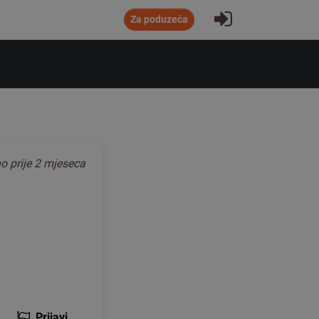
Prijavite se
Za poduzeća
no
prije 2 mjeseca
Prijavi