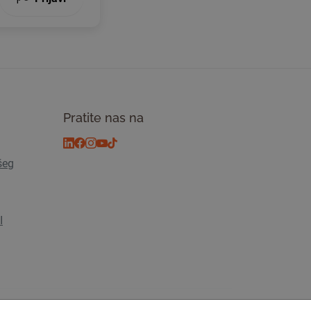
Pratite nas na
šeg
I
osti
© 2026 Tickiwi - Sva prava pridržana