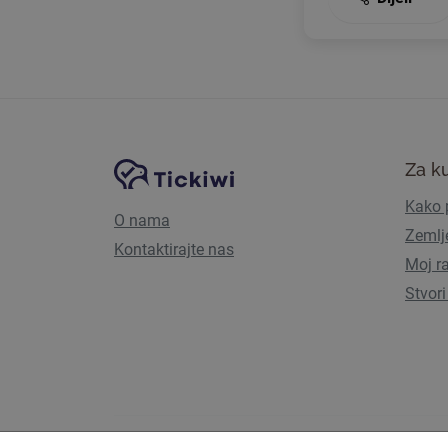
Navigacija stranice
Tickiwi platforma
Za k
Kako p
O nama
Zemlj
Kontaktirajte nas
Moj r
Stvori