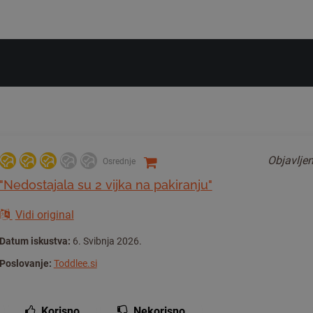
Objavlje
Osrednje
"Nedostajala su 2 vijka na pakiranju"
Vidi original
Datum iskustva:
6. Svibnja 2026.
Poslovanje:
Toddlee.si
Korisno
Nekorisno