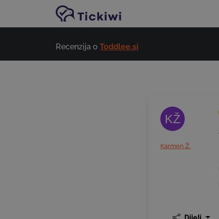
Preskoči na glavni sadržaj
Recenzija o
Toddlee.si
KŽ
Karmen Ž.
Dijeli