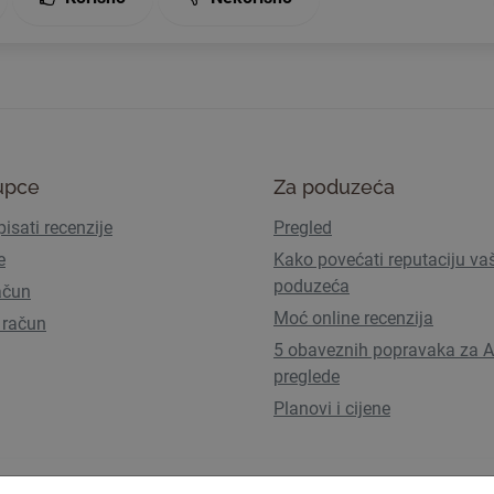
upce
Za poduzeća
isati recenzije
Pregled
e
Kako povećati reputaciju va
poduzeća
ačun
Moć online recenzija
 račun
5 obaveznih popravaka za A
preglede
Planovi i cijene
Uvjeti korištenja
Pravila privatn