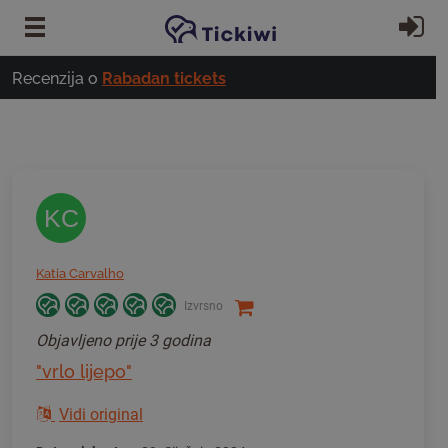
Preskoči na glavni sadržaj
Pr
Recenzija o
Rabadan tickets
KC
Katia Carvalho
Izvrsno
Objavljeno
prije 3 godina
"vrlo lijepo"
Vidi original