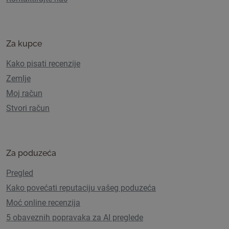
Za kupce
Kako pisati recenzije
Zemlje
Moj račun
Stvori račun
Za poduzeća
Pregled
Kako povećati reputaciju vašeg poduzeća
Moć online recenzija
5 obaveznih popravaka za AI preglede