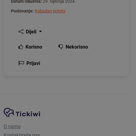
Datum iskustva:
29. Siječnja 2024.
Poslovanje:
Rabadan tickets
Dijeli
Korisno
Nekorisno
Prijavi
Navigacija stranice
Tickiwi platforma
O nama
Kontaktirajte nas