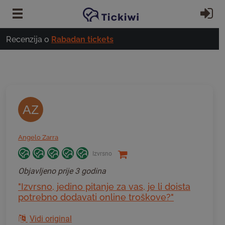
Preskoči na glavni sadržaj
Pr
Recenzija o
Rabadan tickets
AZ
Angelo Zarra
Izvrsno
Objavljeno
prije 3 godina
"Izvrsno, jedino pitanje za vas, je li doista
potrebno dodavati online troškove?"
Vidi original