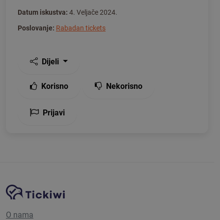
Datum iskustva:
4. Veljače 2024.
Poslovanje:
Rabadan tickets
Dijeli
Korisno
Nekorisno
Prijavi
Navigacija stranice
Tickiwi platforma
O nama