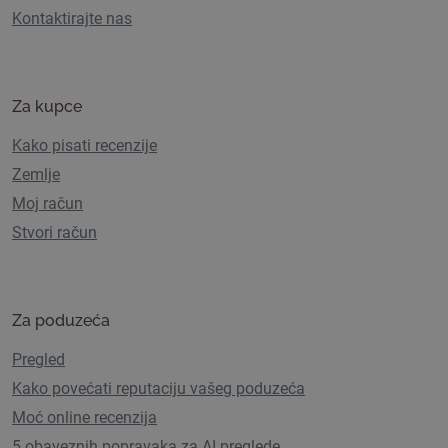
Kontaktirajte nas
Za kupce
Kako pisati recenzije
Zemlje
Moj račun
Stvori račun
Za poduzeća
Pregled
Kako povećati reputaciju vašeg poduzeća
Moć online recenzija
5 obaveznih popravaka za AI preglede