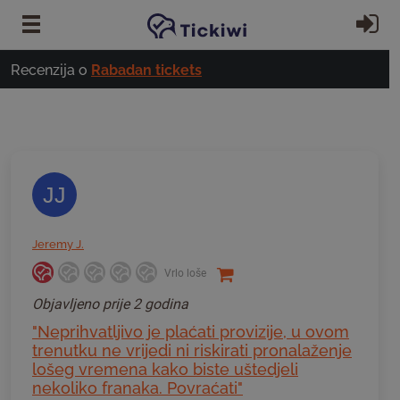
Preskoči na glavni sadržaj
Pr
Recenzija o
Rabadan tickets
JJ
Jeremy J.
Vrlo loše
Objavljeno
prije 2 godina
"Neprihvatljivo je plaćati provizije, u ovom
trenutku ne vrijedi ni riskirati pronalaženje
lošeg vremena kako biste uštedjeli
nekoliko franaka. Povraćati"