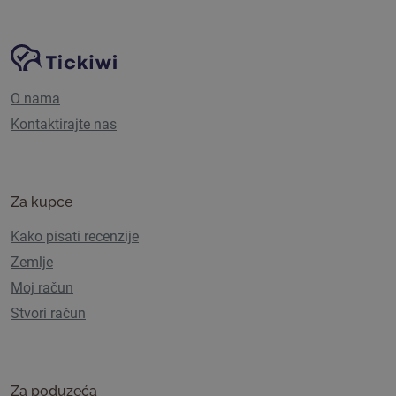
Navigacija stranice
Tickiwi platforma
O nama
Kontaktirajte nas
Za kupce
Kako pisati recenzije
Zemlje
Moj račun
Stvori račun
Za poduzeća