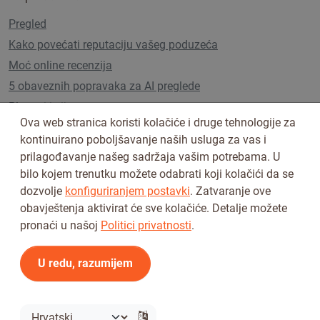
Pregled
Kako povećati reputaciju vašeg poduzeća
Moć online recenzija
5 obaveznih popravaka za AI preglede
Planovi i cijene
Ova web stranica koristi kolačiće i druge tehnologije za
kontinuirano poboljšavanje naših usluga za vas i
prilagođavanje našeg sadržaja vašim potrebama. U
Pratite nas na
bilo kojem trenutku možete odabrati koji kolačići da se
dozvolje
konfiguriranjem postavki
. Zatvaranje ove
obavještenja aktivirat će sve kolačiće. Detalje možete
pronaći u našoj
Politici privatnosti
.
U redu, razumijem
Uvjeti korištenja
Pravila privatnosti
© 2026 Tickiwi - Sva prava pridržana