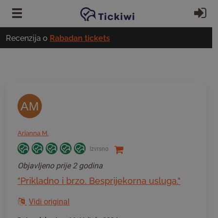
Preskoči na glavni sadržaj
Pr
Recenzija o
Rabadan tickets
AM
Arianna M.
Izvrsno
Objavljeno
prije 2 godina
"Prikladno i brzo. Besprijekorna usluga."
Vidi original