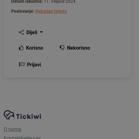
Datum iskustva:
11. Veljače 2024.
Poslovanje:
Rabadan tickets
Dijeli
Korisno
Nekorisno
Prijavi
Navigacija stranice
Tickiwi platforma
O nama
Kontaktirajte nas