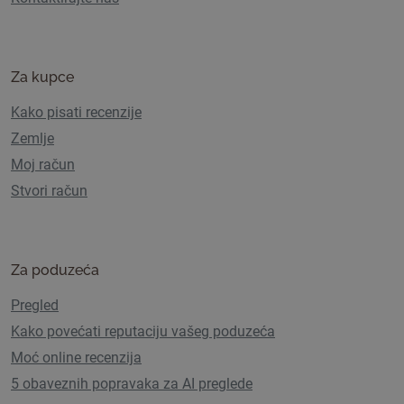
Za kupce
Kako pisati recenzije
Zemlje
Moj račun
Stvori račun
Za poduzeća
Pregled
Kako povećati reputaciju vašeg poduzeća
Moć online recenzija
5 obaveznih popravaka za AI preglede