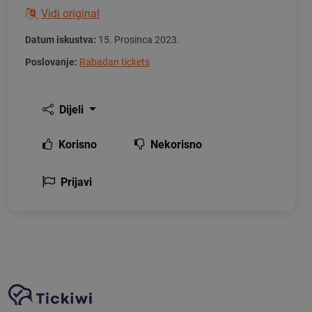
Vidi original
Datum iskustva:
15. Prosinca 2023.
Poslovanje:
Rabadan tickets
Dijeli
Korisno
Nekorisno
Prijavi
Navigacija stranice
Tickiwi platforma