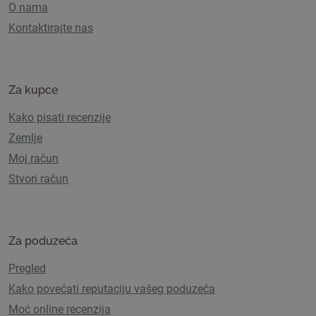
O nama
Kontaktirajte nas
Za kupce
Kako pisati recenzije
Zemlje
Moj račun
Stvori račun
Za poduzeća
Pregled
Kako povećati reputaciju vašeg poduzeća
Moć online recenzija