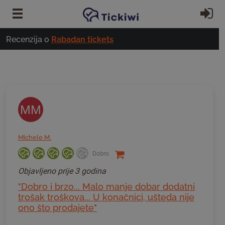
Preskoči na glavni sadržaj
Pr
Recenzija o
Rabadan tickets
MM
Michele M.
Dobro
Objavljeno
prije 3 godina
"Dobro i brzo... Malo manje dobar dodatni
trošak troškova... U konačnici, ušteda nije
ono što prodajete"