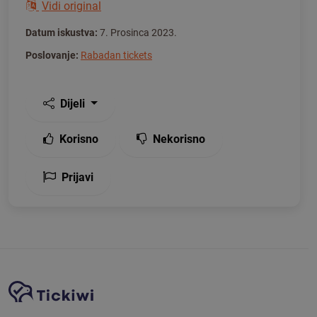
Vidi original
Datum iskustva:
7. Prosinca 2023.
Poslovanje:
Rabadan tickets
Dijeli
Korisno
Nekorisno
Prijavi
Navigacija stranice
Tickiwi platforma