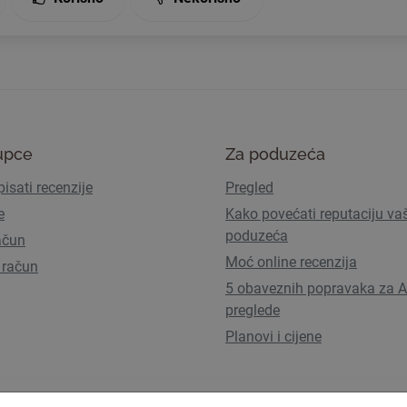
upce
Za poduzeća
isati recenzije
Pregled
e
Kako povećati reputaciju va
poduzeća
ačun
Moć online recenzija
 račun
5 obaveznih popravaka za A
preglede
Planovi i cijene
Uvjeti korištenja
Pravila privatn