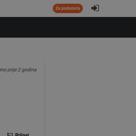
Prijavite se
Za poduzeća
jeno
prije 2 godina
Prijavi