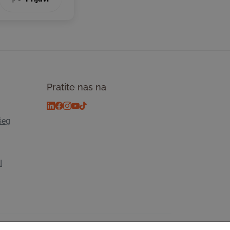
Pratite nas na
šeg
I
osti
© 2026 Tickiwi - Sva prava pridržana