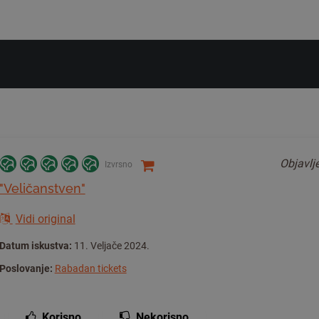
Objavl
Izvrsno
"Veličanstven"
Vidi original
Datum iskustva:
11. Veljače 2024.
Poslovanje:
Rabadan tickets
Korisno
Nekorisno