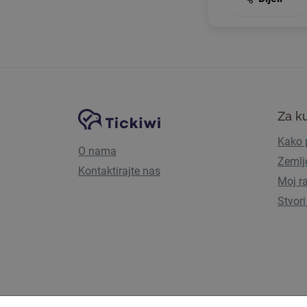
Navigacija stranice
Tickiwi platforma
Za k
Kako p
O nama
Zemlj
Kontaktirajte nas
Moj r
Stvori