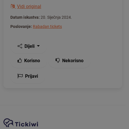
Vidi original
Datum iskustva:
20. Siječnja 2024.
Poslovanje:
Rabadan tickets
Dijeli
Korisno
Nekorisno
Prijavi
Navigacija stranice
Tickiwi platforma