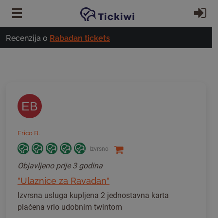
Preskoči na glavni sadržaj
Pr
Recenzija o
Rabadan tickets
EB
Erico B.
Izvrsno
Objavljeno
prije 3 godina
"Ulaznice za Ravadan"
Izvrsna usluga kupljena 2 jednostavna karta
plaćena vrlo udobnim twintom