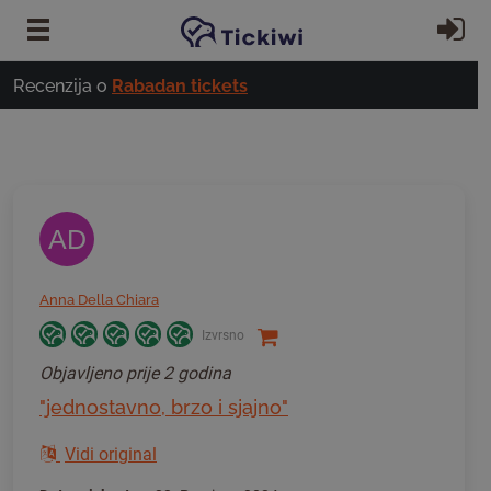
Preskoči na glavni sadržaj
Pr
Recenzija o
Rabadan tickets
AD
Anna Della Chiara
Izvrsno
Objavljeno
prije 2 godina
"jednostavno, brzo i sjajno"
Vidi original