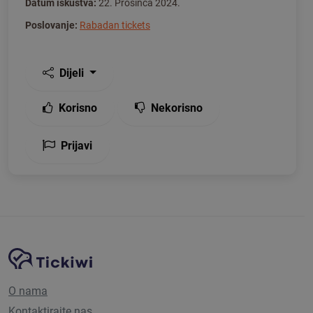
Datum iskustva:
22. Prosinca 2024.
Poslovanje:
Rabadan tickets
Dijeli
Korisno
Nekorisno
Prijavi
Navigacija stranice
Tickiwi platforma
O nama
Kontaktirajte nas