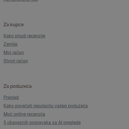
Za kupce
Kako pisati recenzije
Zemlje
Moj račun
Stvori račun
Za poduzeća
Pregled
Kako povećati reputaciju vašeg poduzeća
Moć online recenzija
5 obaveznih popravaka za AI preglede