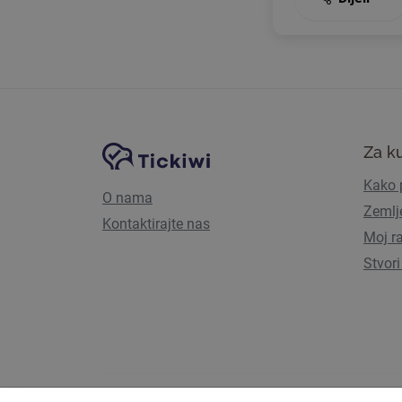
Navigacija stranice
Tickiwi platforma
Za k
Kako p
O nama
Zemlj
Kontaktirajte nas
Moj r
Stvori