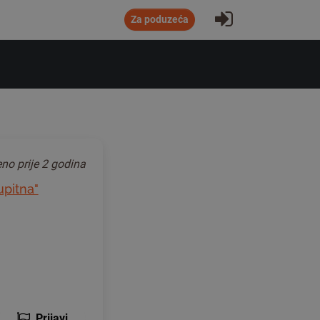
Prijavite se
Za poduzeća
jeno
prije 2 godina
upitna"
Prijavi