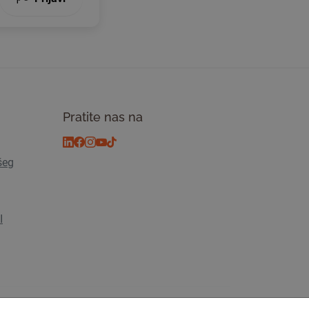
Pratite nas na
šeg
I
osti
© 2026 Tickiwi - Sva prava pridržana