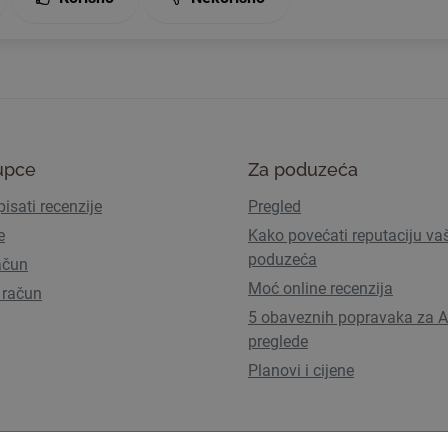
upce
Za poduzeća
isati recenzije
Pregled
e
Kako povećati reputaciju va
poduzeća
ačun
Moć online recenzija
 račun
5 obaveznih popravaka za A
preglede
Planovi i cijene
Uvjeti korištenja
Pravila privatn