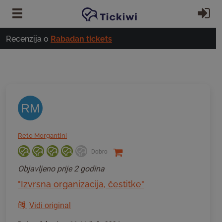
Preskoči na glavni sadržaj
Pr
Recenzija o
Rabadan tickets
RM
Reto Morgantini
Dobro
Objavljeno
prije 2 godina
"Izvrsna organizacija, čestitke"
Vidi original