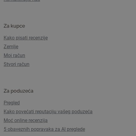
Za kupce
Kako pisati recenzije
Zemlje
Moj račun
Stvori račun
Za poduzeća
Pregled
Kako povećati reputaciju vašeg poduzeća
Moć online recenzija
5 obaveznih popravaka za AI preglede