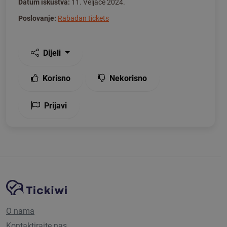
Datum iskustva:
11. Veljače 2024.
Poslovanje:
Rabadan tickets
Dijeli
Korisno
Nekorisno
Prijavi
Navigacija stranice
Tickiwi platforma
O nama
Kontaktirajte nas