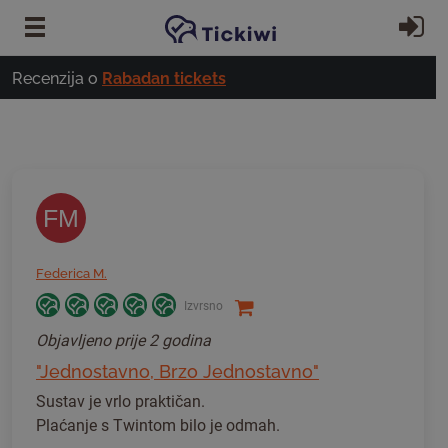
Preskoči na glavni sadržaj
Pr
Recenzija o
Rabadan tickets
FM
Federica M.
Izvrsno
Objavljeno
prije 2 godina
"Jednostavno, Brzo Jednostavno"
Sustav je vrlo praktičan.
Plaćanje s Twintom bilo je odmah.