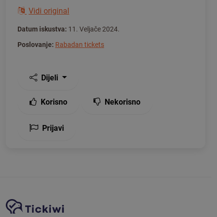
Vidi original
Datum iskustva:
11. Veljače 2024.
Poslovanje:
Rabadan tickets
Dijeli
Korisno
Nekorisno
Prijavi
Navigacija stranice
Tickiwi platforma