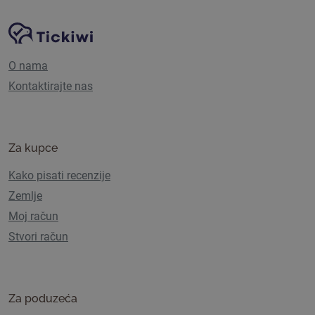
Navigacija stranice
Tickiwi platforma
O nama
Kontaktirajte nas
Za kupce
Kako pisati recenzije
Zemlje
Moj račun
Stvori račun
Za poduzeća