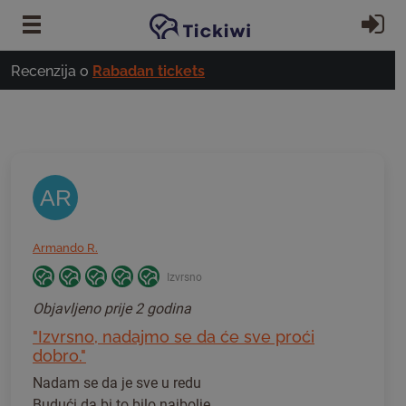
Preskoči na glavni sadržaj
Pr
Recenzija o
Rabadan tickets
AR
Armando R.
Izvrsno
Objavljeno
prije 2 godina
"Izvrsno, nadajmo se da će sve proći
dobro."
Nadam se da je sve u redu
Budući da bi to bilo najbolje