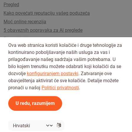
Pregled
Kako povećati reputaciju vašeg poduzeća
Moć online recenzija
5 obaveznih popravaka za AI preglede
Planovi i cijene
Ova web stranica koristi kolačiće i druge tehnologije za
kontinuirano poboljšavanje naših usluga za vas i
prilagođavanje našeg sadržaja vašim potrebama. U
Pratite nas na
bilo kojem trenutku možete odabrati koji kolačići da se
dozvolje
konfiguriranjem postavki
. Zatvaranje ove
obavještenja aktivirat će sve kolačiće. Detalje možete
pronaći u našoj
Politici privatnosti
.
U redu, razumijem
Uvjeti korištenja
Pravila privatnosti
© 2026 Tickiwi - Sva prava pridržana