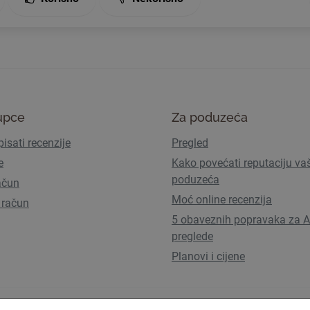
upce
Za poduzeća
isati recenzije
Pregled
e
Kako povećati reputaciju va
poduzeća
ačun
Moć online recenzija
 račun
5 obaveznih popravaka za A
preglede
Planovi i cijene
Uvjeti korištenja
Pravila privatn