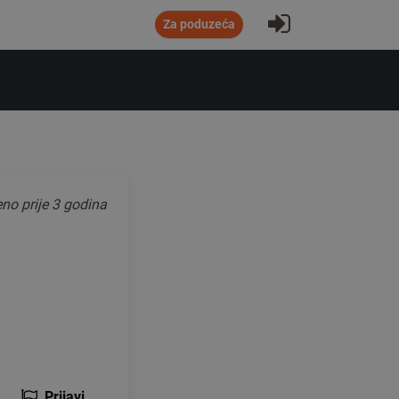
Prijavite se
Za poduzeća
jeno
prije 3 godina
Prijavi