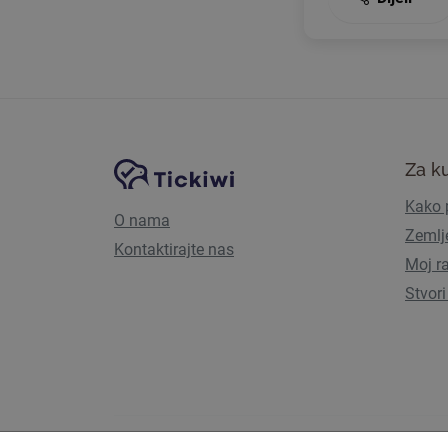
Navigacija stranice
Tickiwi platforma
Za k
Kako p
O nama
Zemlj
Kontaktirajte nas
Moj r
Stvori