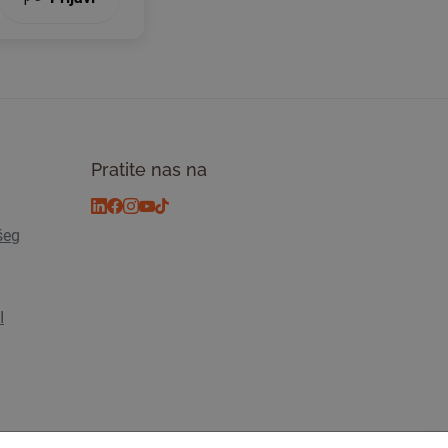
Pratite nas na
šeg
I
osti
© 2026 Tickiwi - Sva prava pridržana