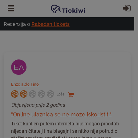
Preskoči na glavni sadržaj
Pr
Recenzija o
Rabadan tickets
EA
Enzo aldo Tino
Loše
Objavljeno
prije 2 godina
"Online ulaznica se ne može iskoristiti"
Tiket kupljen putem interneta nije mogao pročitati
nijedan čitatelj i na blagajni se nitko nije potrudio