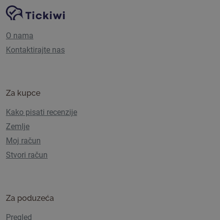
Navigacija stranice
Tickiwi platforma
O nama
Kontaktirajte nas
Za kupce
Kako pisati recenzije
Zemlje
Moj račun
Stvori račun
Za poduzeća
Pregled