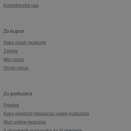
Kontaktirajte nas
Za kupce
Kako pisati recenzije
Zemlje
Moj račun
Stvori račun
Za poduzeća
Pregled
Kako povećati reputaciju vašeg poduzeća
Moć online recenzija
5 obaveznih popravaka za AI preglede