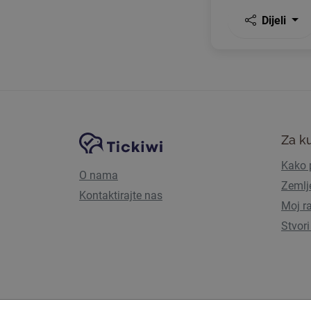
Dijeli
Navigacija stranice
Tickiwi platforma
Za k
Kako p
O nama
Zemlj
Kontaktirajte nas
Moj r
Stvori