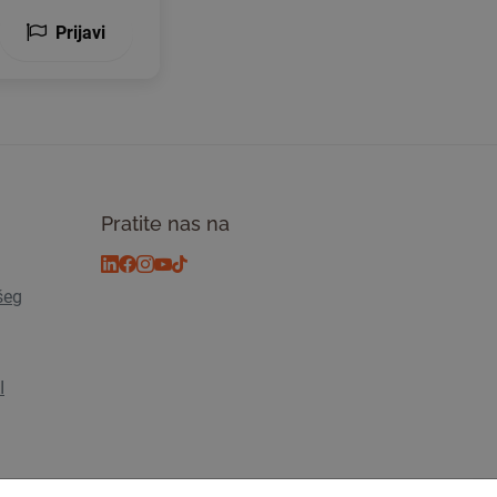
Prijavi
Pratite nas na
šeg
I