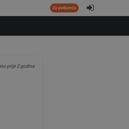
Prijavite se
Za poduzeća
jeno
prije 2 godina