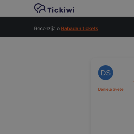
Preskoči na glavni sadržaj
Recenzija o
Rabadan tickets
DS
Daniela Svete