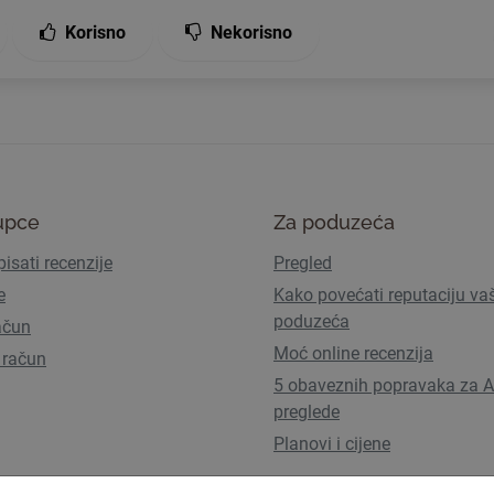
Korisno
Nekorisno
upce
Za poduzeća
isati recenzije
Pregled
e
Kako povećati reputaciju va
poduzeća
ačun
Moć online recenzija
 račun
5 obaveznih popravaka za A
preglede
Planovi i cijene