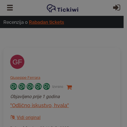
Preskoči na glavni sadržaj
Pr
Recenzija o
Rabadan tickets
GF
Giuseppe Ferrara
Izvrsno
Objavljeno
prije 1 godina
"Odlično iskustvo, hvala"
Vidi original