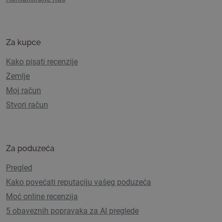
Za kupce
Kako pisati recenzije
Zemlje
Moj račun
Stvori račun
Za poduzeća
Pregled
Kako povećati reputaciju vašeg poduzeća
Moć online recenzija
5 obaveznih popravaka za AI preglede