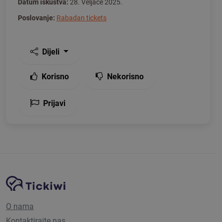
Datum iskustva:
28. Veljače 2025.
Poslovanje:
Rabadan tickets
Dijeli
Korisno
Nekorisno
Prijavi
Navigacija stranice
Tickiwi platforma
O nama
Kontaktirajte nas