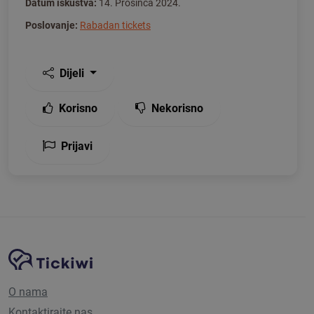
Datum iskustva:
14. Prosinca 2024.
Poslovanje:
Rabadan tickets
Dijeli
Korisno
Nekorisno
Prijavi
Navigacija stranice
Tickiwi platforma
O nama
Kontaktirajte nas