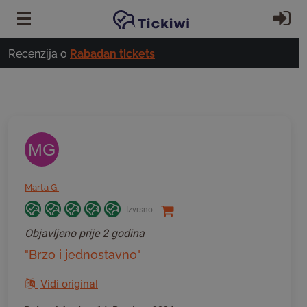
Preskoči na glavni sadržaj
Pr
Recenzija o
Rabadan tickets
MG
Marta G.
Izvrsno
Objavljeno
prije 2 godina
"Brzo i jednostavno"
Vidi original