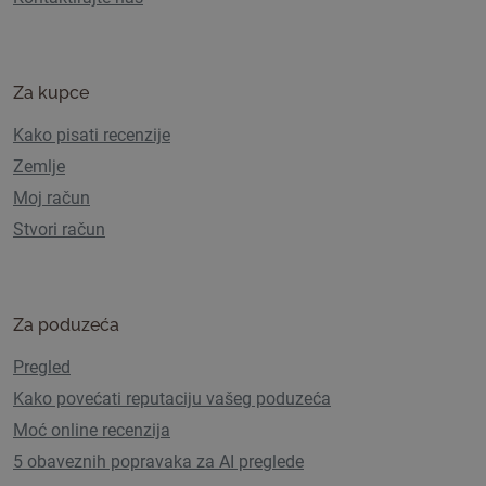
Za kupce
Kako pisati recenzije
Zemlje
Moj račun
Stvori račun
Za poduzeća
Pregled
Kako povećati reputaciju vašeg poduzeća
Moć online recenzija
5 obaveznih popravaka za AI preglede