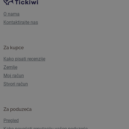
Navigacija stranice
O nama
Kontaktirajte nas
Za kupce
Kako pisati recenzije
Zemlje
Moj račun
Stvori račun
Za poduzeća
Pregled
Kako povećati reputaciju vašeg poduzeća