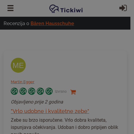
Preskoči na glavni sadržaj
Pr
Recenzija o
Bären Hausschuhe
ME
Martin Egger
Izvrsno
Objavljeno
prije 2 godina
"Vrlo udobne i kvalitetne zebe"
Zebe su brzo isporučene. Vrlo dobra kvaliteta,
ispunjava očekivanja. Udoban i dobro pripijen oblik