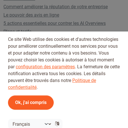
Comment améliorer la réputation de votre entreprise
Le pouvoir des avis en ligne
5 actions essentielles pour contrer les AI Overviews
Plans et tarifs
Ce site Web utilise des cookies et d'autres technologies
pour améliorer continuellement nos services pour vous
et pour adapter notre contenu à vos besoins. Vous
Suivez-nous sur
pouvez choisir les cookies à autoriser à tout moment
par
configuration des paramètres
. La fermeture de cette
notification activera tous les cookies. Les détails
peuvent être trouvés dans notre
Politique de
confidentialité
.
Ok, j'ai compris
Conditions d'utilisation
Politique de confidentialité
© 2026 Tickiwi - Tous droits réservés