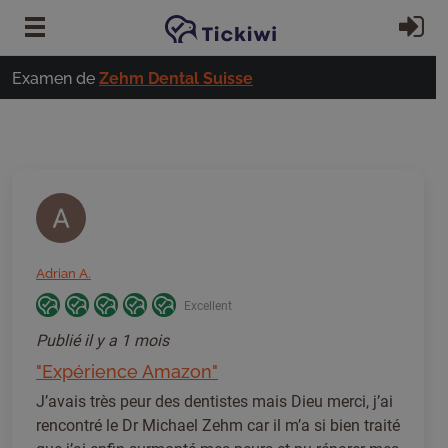
Passer au contenu principal
S'
Examen de
Zehm Dental Suisse
Adrian A.
Excellent
Publié
il y a 1 mois
"Expérience Amazon"
J’avais très peur des dentistes mais Dieu merci, j’ai
rencontré le Dr Michael Zehm car il m’a si bien traité