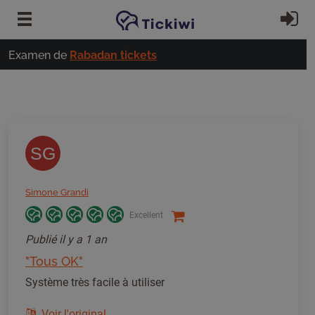
Passer au contenu principal
S'
Examen de
Rabadan tickets
SG
Simone Grandi
Excellent
Publié
il y a 1 an
"Tous OK"
Système très facile à utiliser
Voir l'original