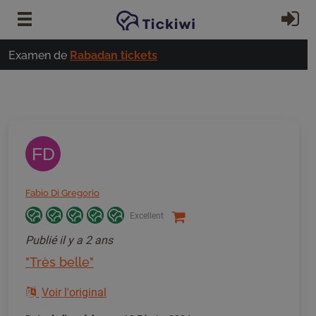
Passer au contenu principal
S'
Examen de
Rabadan tickets
FD
Fabio Di Gregorio
Excellent
Publié
il y a 2 ans
"Très belle"
Voir l'original