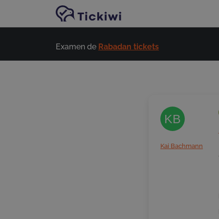
Passer au contenu principal
Examen de
Rabadan tickets
KB
Kai Bachmann