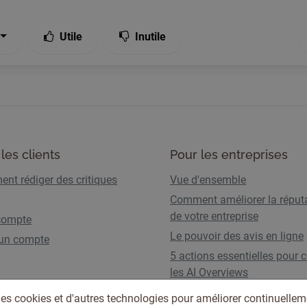
Utile
Inutile
les clients
Pour les entreprises
nt rédiger des critiques
Vue d'ensemble
Comment améliorer la réput
de votre entreprise
compte
Le pouvoir des avis en ligne
 un compte
5 actions essentielles pour c
les AI Overviews
Plans et tarifs
des cookies et d'autres technologies pour améliorer continuellem