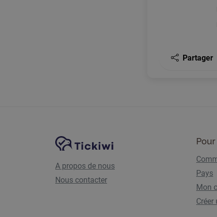
Partager
Navigation du site
Plate-forme Tickiwi
Pour 
Comme
A propos de nous
Pays
Nous contacter
Mon 
Créer