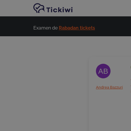
Passer au contenu principal
Examen de
Rabadan tickets
AB
Andrea Bazzuri