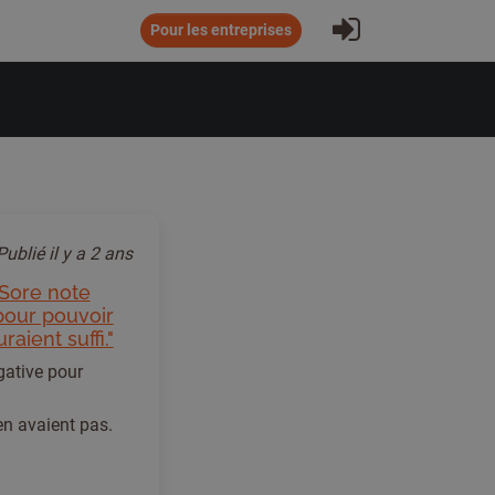
S'inscrire
Pour les entreprises
Publié
il y a 2 ans
 Sore note
 pour pouvoir
aient suffi."
gative pour
en avaient pas.