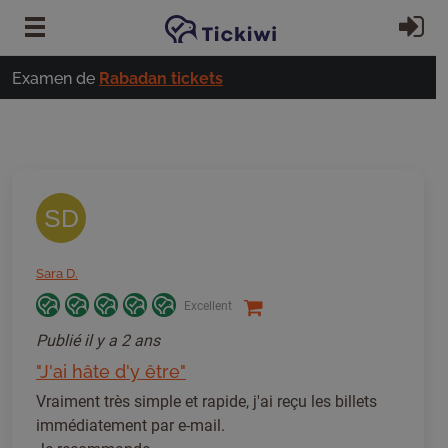
Passer au contenu principal
S'
Examen de
Rabadan tickets
SD
Sara D.
Excellent
Publié
il y a 2 ans
"J'ai hâte d'y être"
Vraiment très simple et rapide, j'ai reçu les billets
immédiatement par e-mail.