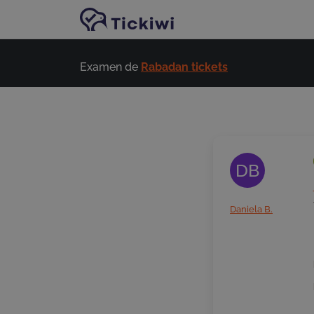
Passer au contenu principal
Examen de
Rabadan tickets
DB
Daniela B.