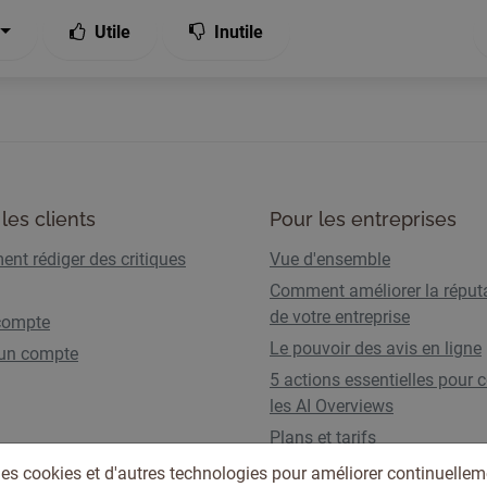
Utile
Inutile
les clients
Pour les entreprises
nt rédiger des critiques
Vue d'ensemble
Comment améliorer la réput
de votre entreprise
compte
Le pouvoir des avis en ligne
 un compte
5 actions essentielles pour c
les AI Overviews
Plans et tarifs
des cookies et d'autres technologies pour améliorer continuellem