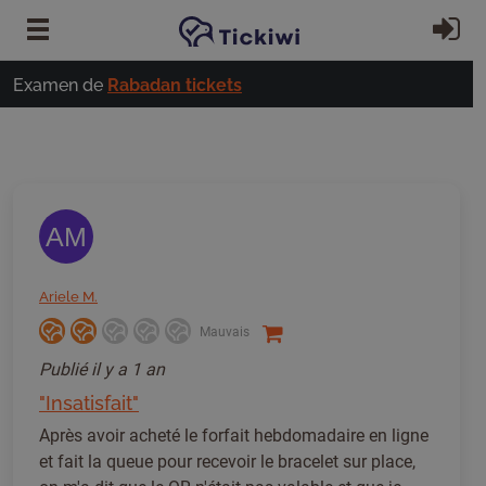
Passer au contenu principal
S'
Examen de
Rabadan tickets
AM
Ariele M.
Mauvais
Publié
il y a 1 an
"Insatisfait"
Après avoir acheté le forfait hebdomadaire en ligne
et fait la queue pour recevoir le bracelet sur place,