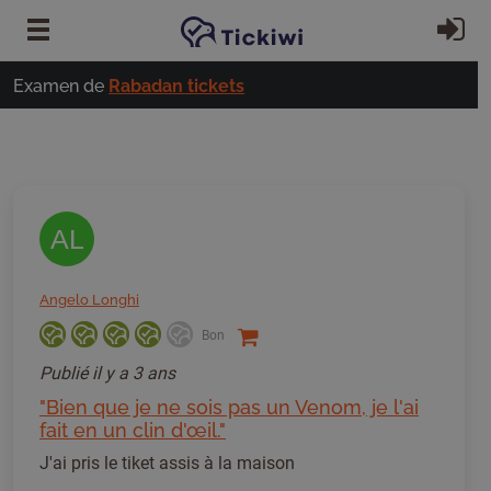
Passer au contenu principal
S'
Examen de
Rabadan tickets
AL
Angelo Longhi
Bon
Publié
il y a 3 ans
"Bien que je ne sois pas un Venom, je l'ai
fait en un clin d'œil."
J'ai pris le tiket assis à la maison