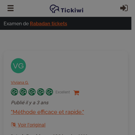
Passer au contenu principal
S'
Examen de
Rabadan tickets
VG
Viviana G.
Excellent
Publié
il y a 3 ans
"Méthode efficace et rapide."
Voir l'original