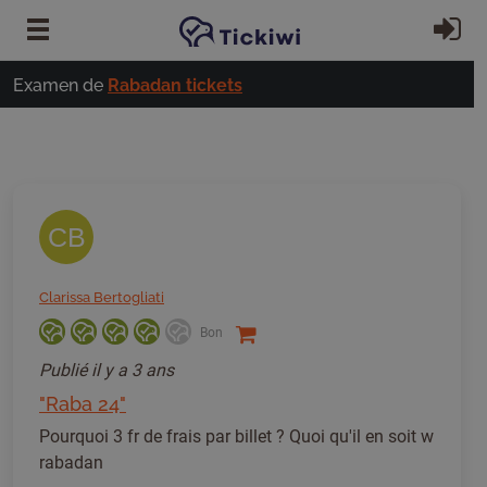
Passer au contenu principal
S'
Examen de
Rabadan tickets
CB
Clarissa Bertogliati
Bon
Publié
il y a 3 ans
"Raba 24"
Pourquoi 3 fr de frais par billet ? Quoi qu'il en soit w
rabadan