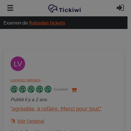
Passer au contenu principal
S'
Examen de
Rabadan tickets
LV
Lorenzo Vetrano
Excellent
Publié
il y a 2 ans
"agréable, à refaire. Merci pour tout."
Voir l'original